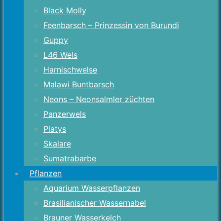
Black Molly
Feenbarsch – Prinzessin von Burundi
Guppy
L46 Wels
Harnischwelse
Malawi Buntbarsch
Neons – Neonsalmler züchten
Panzerwels
Platys
Skalare
Sumatrabarbe
Pflanzen
Aquarium Wasserpflanzen
Brasilianischer Wassernabel
Brauner Wasserkelch