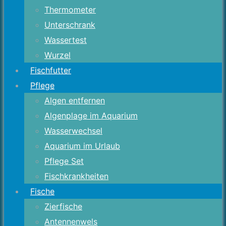
Thermometer
Unterschrank
Wassertest
Wurzel
Fischfutter
Pflege
Algen entfernen
Algenplage im Aquarium
Wasserwechsel
Aquarium im Urlaub
Pflege Set
Fischkrankheiten
Fische
Zierfische
Antennenwels