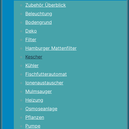
Zubehör Überblick
Beleuchtung
Bodengrund
Deko
Filter
Hamburger Mattenfilter
Kescher
Kühler
Fischfutterautomat
Ionenaustauscher
Mulmsauger
Heizung
Osmoseanlage
Pflanzen
Pumpe