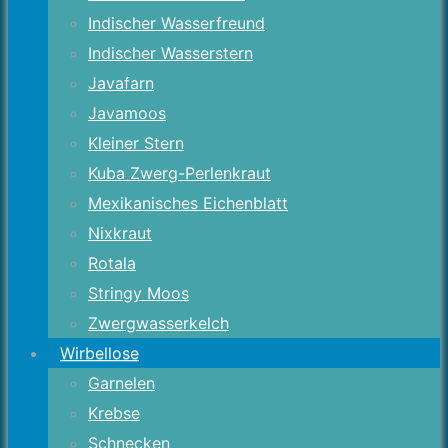
Indischer Wasserfreund
Indischer Wasserstern
Javafarn
Javamoos
Kleiner Stern
Kuba Zwerg-Perlenkraut
Mexikanisches Eichenblatt
Nixkraut
Rotala
Stringy Moos
Zwergwasserkelch
Wirbellose
Garnelen
Krebse
Schnecken