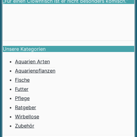
„Für einen Clownfisch ist er nicht besonders komisch.“
Unsere Kategorien
Aquarien Arten
Aquarienpflanzen
Fische
Futter
Pflege
Ratgeber
Wirbellose
Zubehör