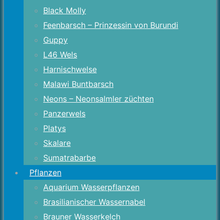
Black Molly
Feenbarsch – Prinzessin von Burundi
Guppy
L46 Wels
Harnischwelse
Malawi Buntbarsch
Neons – Neonsalmler züchten
Panzerwels
Platys
Skalare
Sumatrabarbe
Pflanzen
Aquarium Wasserpflanzen
Brasilianischer Wassernabel
Brauner Wasserkelch