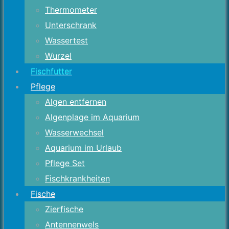
Thermometer
Unterschrank
Wassertest
Wurzel
Fischfutter
Pflege
Algen entfernen
Algenplage im Aquarium
Wasserwechsel
Aquarium im Urlaub
Pflege Set
Fischkrankheiten
Fische
Zierfische
Antennenwels