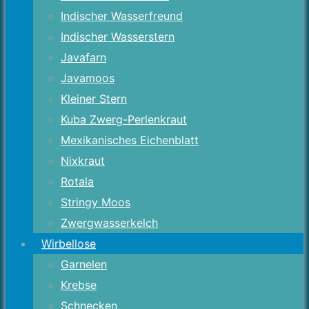
Indischer Wasserfreund
Indischer Wasserstern
Javafarn
Javamoos
Kleiner Stern
Kuba Zwerg-Perlenkraut
Mexikanisches Eichenblatt
Nixkraut
Rotala
Stringy Moos
Zwergwasserkelch
Wirbellose
Garnelen
Krebse
Schnecken