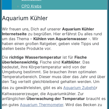
CPO Krebs
Aquarium Kühler
Wir freuen uns, Dich auf unserer
Aquarium Kühler
Internetseite
zu begrüßen. Hier erfährst Du alles rund
um das Thema –
Kühlen von Aquarienwasser
-. Wir
haben einen großen Ratgeber, geben viele Tipps und
stellen beste Produkte vor.
Die
richtige Wassertemperatur
ist für
Fische
überlebenswichtig
. Fische sind
Kaltblüter
. Das
bedeutet, ihre Körpertemperatur wird von der
Umgebung bestimmt. Sie brauchen ihren optimalen
Temperaturbereich. Dieser muss über das Jahr und über
den Tag verteilt gleichbleibend gehalten werden. Um
das zu gewährleisten, gibt es als
Aquarium Zubehö
r
Kaltwassererzeuger, die Aquariumkühler. Zur
anfänglichen
Überwachung der Temperatur
braucht es
ein gutes
Aquarium Thermometer
. Wird das Becken zu