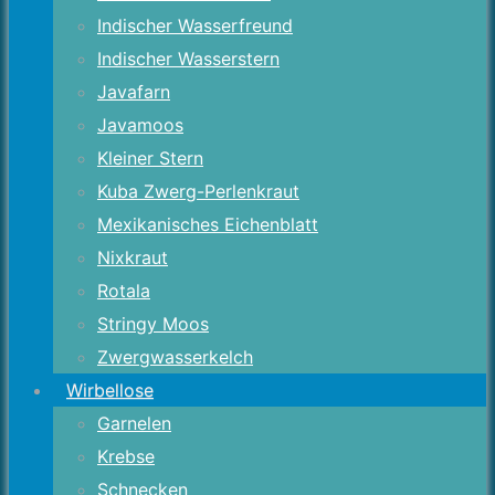
Indischer Wasserfreund
Indischer Wasserstern
Javafarn
Javamoos
Kleiner Stern
Kuba Zwerg-Perlenkraut
Mexikanisches Eichenblatt
Nixkraut
Rotala
Stringy Moos
Zwergwasserkelch
Wirbellose
Garnelen
Krebse
Schnecken