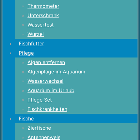
Thermometer
Unterschrank
Wassertest
Wurzel
Fischfutter
Pflege
Algen entfernen
Algenplage im Aquarium
Wasserwechsel
Aquarium im Urlaub
Pflege Set
Fischkrankheiten
Fische
Zierfische
Antennenwels