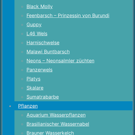
Black Molly
Feenbarsch – Prinzessin von Burundi
Guppy
L46 Wels
Harnischwelse
Malawi Buntbarsch
Neons – Neonsalmler züchten
Panzerwels
Platys
Skalare
Sumatrabarbe
Pflanzen
Aquarium Wasserpflanzen
Brasilianischer Wassernabel
Brauner Wasserkelch