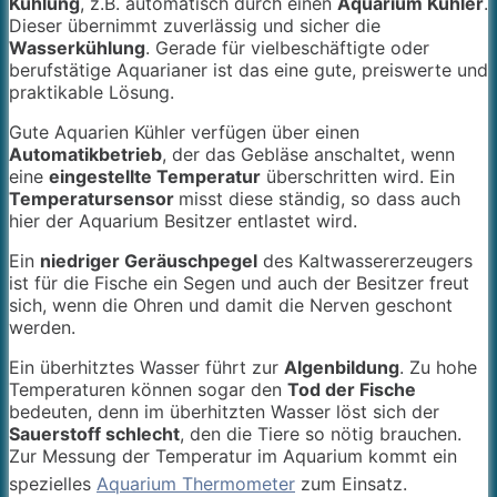
Kühlung
, z.B. automatisch durch einen
Aquarium Kühler
.
Dieser übernimmt zuverlässig und sicher die
Wasserkühlung
. Gerade für vielbeschäftigte oder
berufstätige Aquarianer ist das eine gute, preiswerte und
praktikable Lösung.
Gute Aquarien Kühler verfügen über einen
Automatikbetrieb
, der das Gebläse anschaltet, wenn
eine
eingestellte Temperatur
überschritten wird. Ein
Temperatursensor
misst diese ständig, so dass auch
hier der Aquarium Besitzer entlastet wird.
Ein
niedriger Geräuschpegel
des Kaltwassererzeugers
ist für die Fische ein Segen und auch der Besitzer freut
sich, wenn die Ohren und damit die Nerven geschont
werden.
Ein überhitztes Wasser führt zur
Algenbildung
. Zu hohe
Temperaturen können sogar den
Tod der Fische
bedeuten, denn im überhitzten Wasser löst sich der
Sauerstoff schlecht
, den die Tiere so nötig brauchen.
Zur Messung der Temperatur im Aquarium kommt ein
spezielles
Aquarium Thermometer
zum Einsatz.