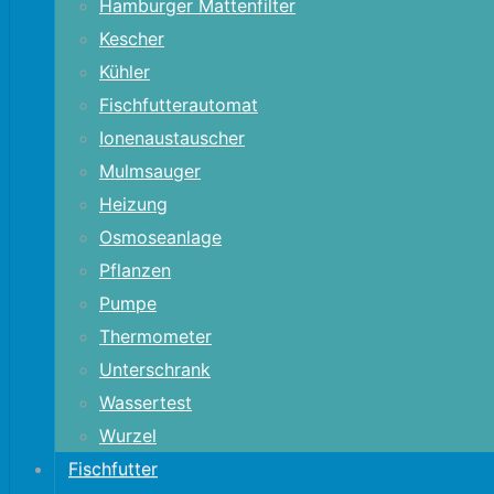
Hamburger Mattenfilter
Kescher
Kühler
Fischfutterautomat
Ionenaustauscher
Mulmsauger
Heizung
Osmoseanlage
Pflanzen
Pumpe
Thermometer
Unterschrank
Wassertest
Wurzel
Fischfutter