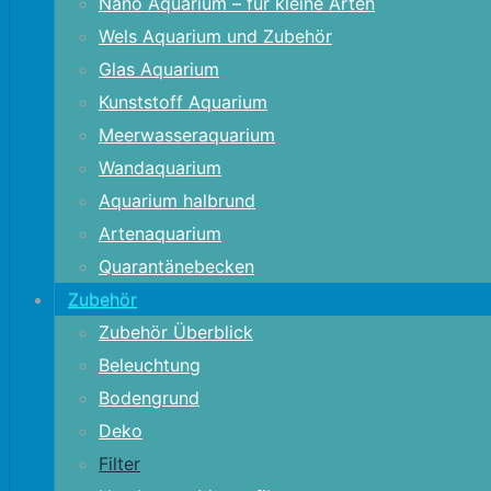
Nano Aquarium – für kleine Arten
Wels Aquarium und Zubehör
Glas Aquarium
Kunststoff Aquarium
Meerwasseraquarium
Wandaquarium
Aquarium halbrund
Artenaquarium
Quarantänebecken
Zubehör
Zubehör Überblick
Beleuchtung
Bodengrund
Deko
Filter