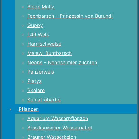
Black Molly
Feenbarsch – Prinzessin von Burundi
Guppy
L46 Wels
Harnischwelse
Malawi Buntbarsch
Neons – Neonsalmler züchten
Panzerwels
Platys
Skalare
Sumatrabarbe
Pflanzen
Aquarium Wasserpflanzen
Brasilianischer Wassernabel
Brauner Wasserkelch