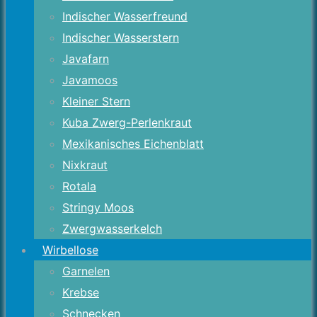
Indischer Wasserfreund
Indischer Wasserstern
Javafarn
Javamoos
Kleiner Stern
Kuba Zwerg-Perlenkraut
Mexikanisches Eichenblatt
Nixkraut
Rotala
Stringy Moos
Zwergwasserkelch
Wirbellose
Garnelen
Krebse
Schnecken