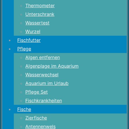
Thermometer
Unterschrank
Wassertest
Wurzel
Fischfutter
Pflege
Algen entfernen
Algenplage im Aquarium
Wasserwechsel
Aquarium im Urlaub
Pflege Set
Fischkrankheiten
Fische
Zierfische
Antennenwels