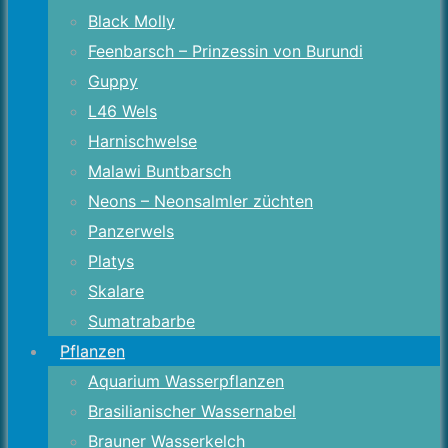
Black Molly
Feenbarsch – Prinzessin von Burundi
Guppy
L46 Wels
Harnischwelse
Malawi Buntbarsch
Neons – Neonsalmler züchten
Panzerwels
Platys
Skalare
Sumatrabarbe
Pflanzen
Aquarium Wasserpflanzen
Brasilianischer Wassernabel
Brauner Wasserkelch