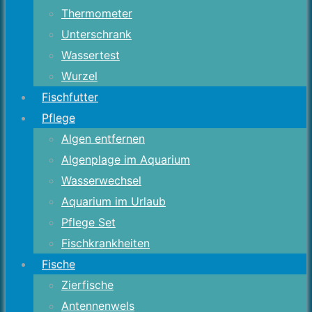
Thermometer
Unterschrank
Wassertest
Wurzel
Fischfutter
Pflege
Algen entfernen
Algenplage im Aquarium
Wasserwechsel
Aquarium im Urlaub
Pflege Set
Fischkrankheiten
Fische
Zierfische
Antennenwels