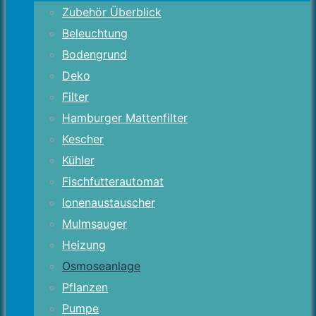
Zubehör Überblick
Beleuchtung
Bodengrund
Deko
Filter
Hamburger Mattenfilter
Kescher
Kühler
Fischfutterautomat
Ionenaustauscher
Mulmsauger
Heizung
Osmoseanlage
Pflanzen
Pumpe