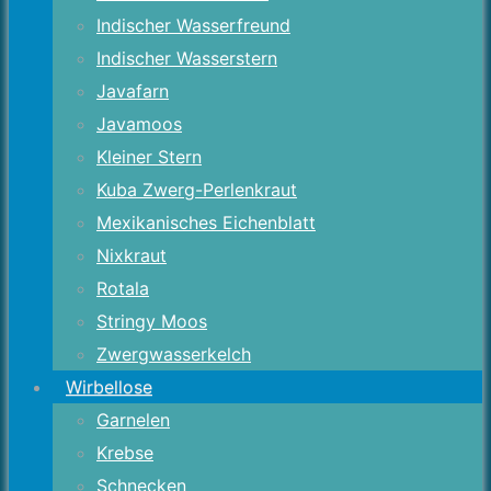
Indischer Wasserfreund
Indischer Wasserstern
Javafarn
Javamoos
Kleiner Stern
Kuba Zwerg-Perlenkraut
Mexikanisches Eichenblatt
Nixkraut
Rotala
Stringy Moos
Zwergwasserkelch
Wirbellose
Garnelen
Krebse
Schnecken