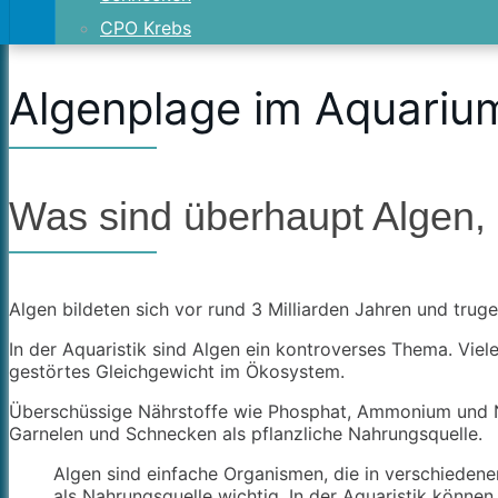
CPO Krebs
Algenplage im Aquariu
Was sind überhaupt Algen,
Algen bildeten sich vor rund 3 Milliarden Jahren und tru
In der Aquaristik sind Algen ein kontroverses Thema. Viel
gestörtes Gleichgewicht im Ökosystem.
Überschüssige Nährstoffe wie Phosphat, Ammonium und Ni
Garnelen und Schnecken als pflanzliche Nahrungsquelle.
Algen sind einfache Organismen, die in verschiede
als Nahrungsquelle wichtig. In der Aquaristik könne