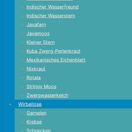
Indischer Wasserfreund
Indischer Wasserstern
Javafarn
Javamoos
Kleiner Stern
Kuba Zwerg-Perlenkraut
Mexikanisches Eichenblatt
Nixkraut
Rotala
Stringy Moos
Zwergwasserkelch
Wirbellose
Garnelen
Krebse
Schnecken