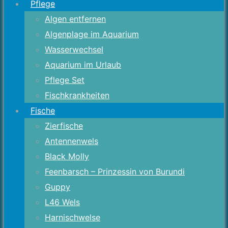
Pflege
Algen entfernen
Algenplage im Aquarium
Wasserwechsel
Aquarium im Urlaub
Pflege Set
Fischkrankheiten
Fische
Zierfische
Antennenwels
Black Molly
Feenbarsch – Prinzessin von Burundi
Guppy
L46 Wels
Harnischwelse