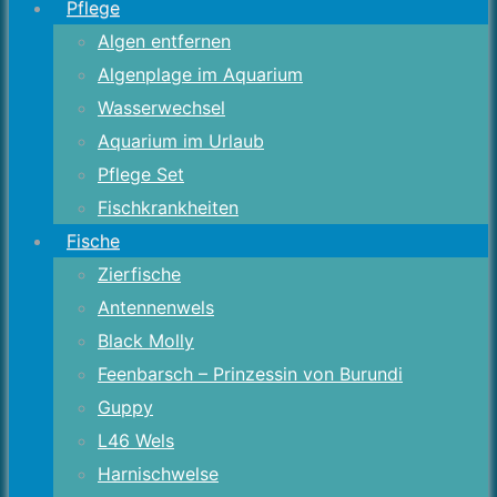
Pflege
Algen entfernen
Algenplage im Aquarium
Wasserwechsel
Aquarium im Urlaub
Pflege Set
Fischkrankheiten
Fische
Zierfische
Antennenwels
Black Molly
Feenbarsch – Prinzessin von Burundi
Guppy
L46 Wels
Harnischwelse