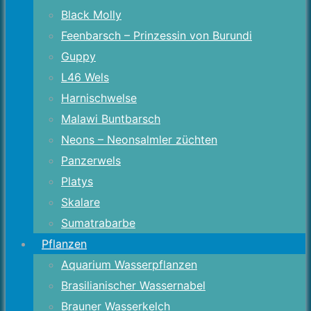
Black Molly
Feenbarsch – Prinzessin von Burundi
Guppy
L46 Wels
Harnischwelse
Malawi Buntbarsch
Neons – Neonsalmler züchten
Panzerwels
Platys
Skalare
Sumatrabarbe
Pflanzen
Aquarium Wasserpflanzen
Brasilianischer Wassernabel
Brauner Wasserkelch