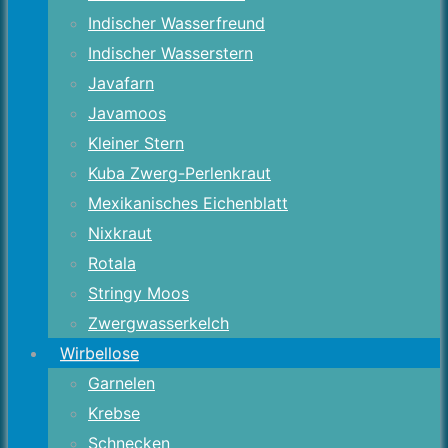
Indischer Wasserfreund
Indischer Wasserstern
Javafarn
Javamoos
Kleiner Stern
Kuba Zwerg-Perlenkraut
Mexikanisches Eichenblatt
Nixkraut
Rotala
Stringy Moos
Zwergwasserkelch
Wirbellose
Garnelen
Krebse
Schnecken