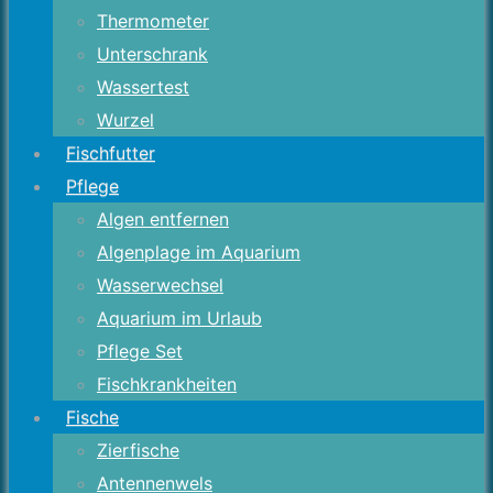
Thermometer
Unterschrank
Wassertest
Wurzel
Fischfutter
Pflege
Algen entfernen
Algenplage im Aquarium
Wasserwechsel
Aquarium im Urlaub
Pflege Set
Fischkrankheiten
Fische
Zierfische
Antennenwels