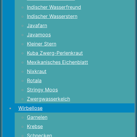
Indischer Wasserfreund
Indischer Wasserstern
Javafarn
Javamoos
Kleiner Stern
Kuba Zwerg-Perlenkraut
Mexikanisches Eichenblatt
Nixkraut
Rotala
Stringy Moos
Zwergwasserkelch
Wirbellose
Garnelen
Krebse
Schnecken