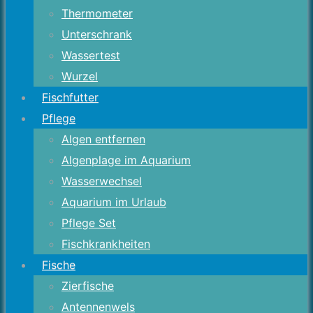
Thermometer
Unterschrank
Wassertest
Wurzel
Fischfutter
Pflege
Algen entfernen
Algenplage im Aquarium
Wasserwechsel
Aquarium im Urlaub
Pflege Set
Fischkrankheiten
Fische
Zierfische
Antennenwels