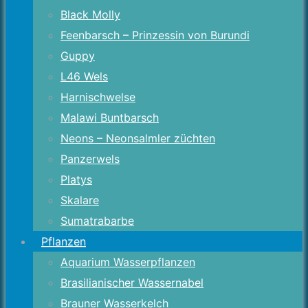
Black Molly
Feenbarsch – Prinzessin von Burundi
Guppy
L46 Wels
Harnischwelse
Malawi Buntbarsch
Neons – Neonsalmler züchten
Panzerwels
Platys
Skalare
Sumatrabarbe
Pflanzen
Aquarium Wasserpflanzen
Brasilianischer Wassernabel
Brauner Wasserkelch