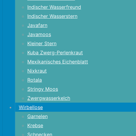
Indischer Wasserfreund
Indischer Wasserstern
Javafarn
Javamoos
Kleiner Stern
Kuba Zwerg-Perlenkraut
Mexikanisches Eichenblatt
Nixkraut
Rotala
Stringy Moos
Zwergwasserkelch
Wirbellose
Garnelen
Krebse
Schnecken